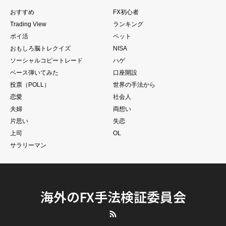
おすすめ
FX初心者
Trading View
ランキング
ポイ活
ペット
おもしろ脳トレクイズ
NISA
ソーシャルコピートレード
ハゲ
ベース弾いてみた
口座開設
投票（POLL）
世界の手法から
恋愛
社会人
夫婦
両想い
片思い
失恋
上司
OL
サラリーマン
海外のFX手法検証委員会
RSS