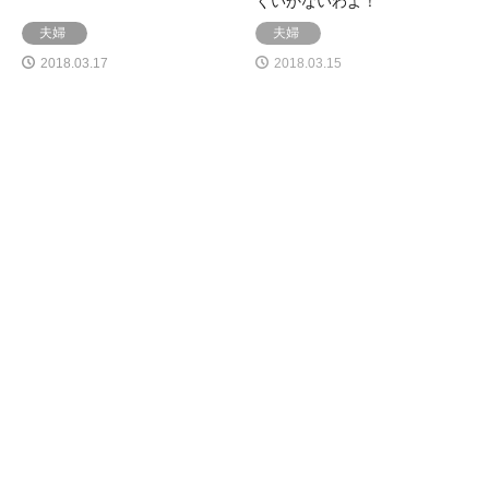
くいかないわよ！
夫婦
夫婦
2018.03.17
2018.03.15
結婚は忍耐
初心忘れるべからず
夫婦
夫婦
2018.03.15
2018.03.15