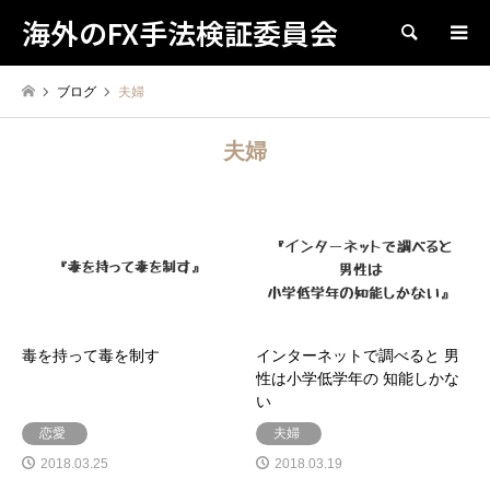
海外のFX手法検証委員会
検索
ブログ
夫婦
夫婦
毒を持って毒を制す
インターネットで調べると 男
性は小学低学年の 知能しかな
い
恋愛
夫婦
2018.03.25
2018.03.19