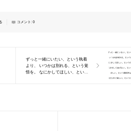
る
コメント:
0
ずっと一緒にいたい、という執着
より、 いつかは別れる、という覚
悟を。 なにかしてほしい、という
甘えよりも、 なにかをしてあげた
い、という御節介を。 哀しい、と
いう脆弱性よりも、 哀しくさせら
れて嬉しい、という少しの異常
を。