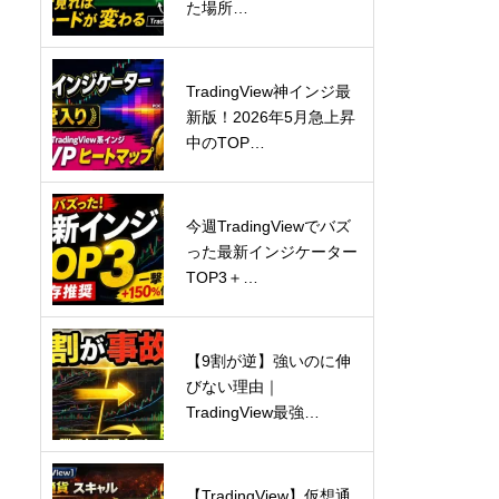
た場所…
TradingView神インジ最
新版！2026年5月急上昇
中のTOP…
今週TradingViewでバズ
った最新インジケーター
TOP3＋…
【9割が逆】強いのに伸
びない理由｜
TradingView最強…
【TradingView】仮想通