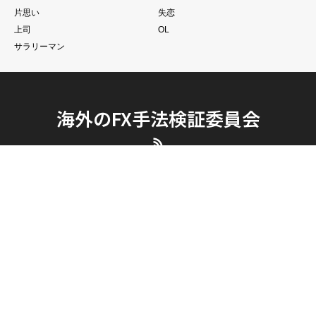
カテゴリー
おすすめ
FX初心者
Trading View
ランキング
ポイ活
ペット
おもしろ脳トレクイズ
NISA
ソーシャルコピートレード
ハゲ
ベース弾いてみた
口座開設
投票（POLL）
世界の手法から
恋愛
社会人
夫婦
両想い
片思い
失恋
上司
OL
サラリーマン
海外のFX手法検証委員会