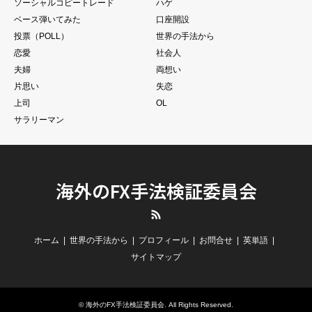
ソーシャルコピートレード
ハゲ
ベース弾いてみた
口座開設
投票（POLL）
世界の手法から
恋愛
社会人
夫婦
両想い
片思い
失恋
上司
OL
サラリーマン
海外のFX手法検証委員会
RSS
ホーム
世界の手法から
プロフィール
お問合せ
英単語
サイトマップ
©
海外のFX手法検証委員会
. All Rights Reserved.