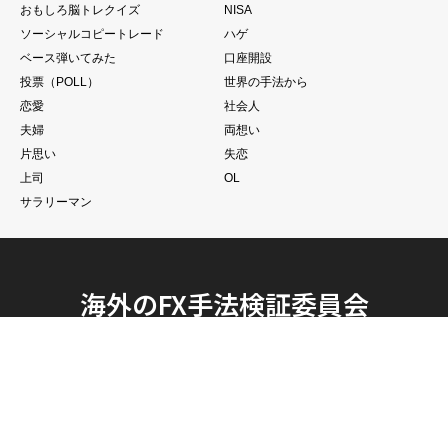
カテゴリー
おすすめ
FX初心者
Trading View
ランキング
ポイ活
ペット
おもしろ脳トレクイズ
NISA
ソーシャルコピートレード
ハゲ
ベース弾いてみた
口座開設
投票（POLL）
世界の手法から
恋愛
社会人
夫婦
両想い
片思い
失恋
上司
OL