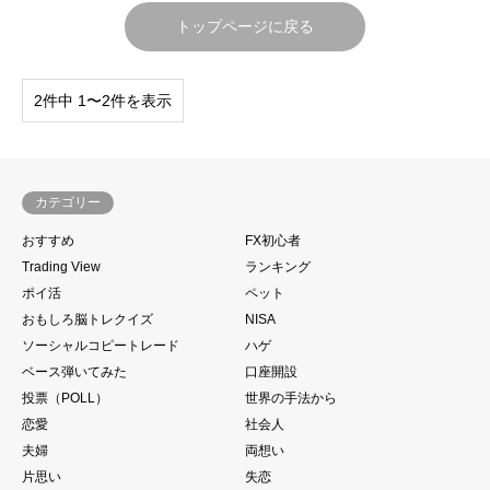
トップページに戻る
2件中 1〜2件を表示
カテゴリー
おすすめ
FX初心者
Trading View
ランキング
ポイ活
ペット
おもしろ脳トレクイズ
NISA
ソーシャルコピートレード
ハゲ
ベース弾いてみた
口座開設
投票（POLL）
世界の手法から
恋愛
社会人
夫婦
両想い
片思い
失恋