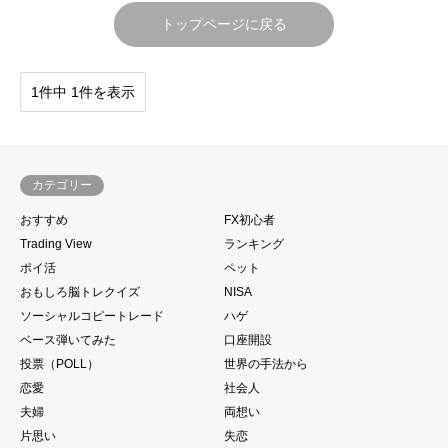
トップページに戻る
1件中 1件を表示
カテゴリー
おすすめ
FX初心者
Trading View
ランキング
ポイ活
ペット
おもしろ脳トレクイズ
NISA
ソーシャルコピートレード
ハゲ
ベース弾いてみた
口座開設
投票（POLL）
世界の手法から
恋愛
社会人
夫婦
両想い
片思い
失恋