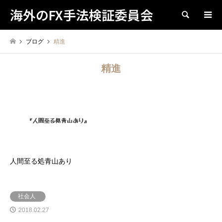
海外のFX手法検証委員会
検索
ブログ
精進
精進
人間至る処青山あり
社会人
2018.02.27