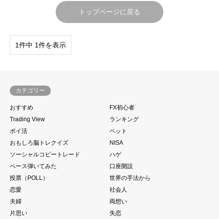
トップページに戻る
1件中 1件を表示
カテゴリー
おすすめ
FX初心者
Trading View
ランキング
ポイ活
ペット
おもしろ脳トレクイズ
NISA
ソーシャルコピートレード
ハゲ
ベース弾いてみた
口座開設
投票（POLL）
世界の手法から
恋愛
社会人
夫婦
両想い
片思い
失恋