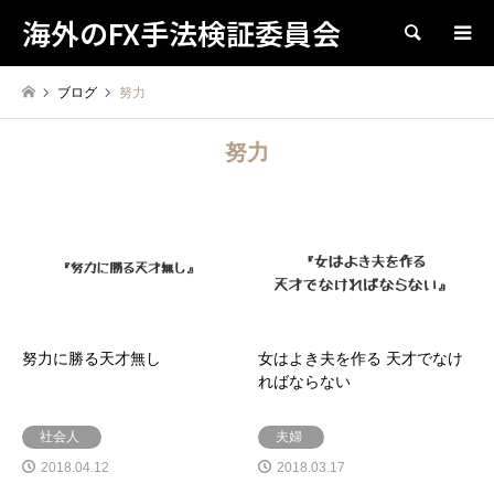
海外のFX手法検証委員会
検索
ブログ
努力
努力
努力に勝る天才無し
女はよき夫を作る 天才でなけ
ればならない
社会人
夫婦
2018.04.12
2018.03.17