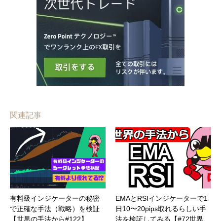
関連記事
有料級インジケーターの秘密
EMAとRSIインジケーターで1
で正確な手法（戦略）を検証
日10〜20pips取れるらしい手
【世界の手法から#122】
法を検証してみる【#72世界…