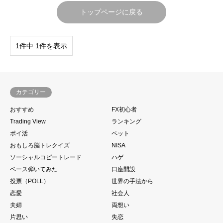
トップページに戻る
1件中 1件を表示
カテゴリー
おすすめ
FX初心者
Trading View
ランキング
ポイ活
ペット
おもしろ脳トレクイズ
NISA
ソーシャルコピートレード
ハゲ
ベース弾いてみた
口座開設
投票（POLL）
世界の手法から
恋愛
社会人
夫婦
両想い
片思い
失恋