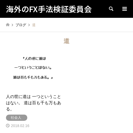
海外のFX手法検証委員会
検索
ブログ
道
道
人の世に道は 一つということ
はない。 道は百も千も万もあ
る。
社会人
2018.02.16