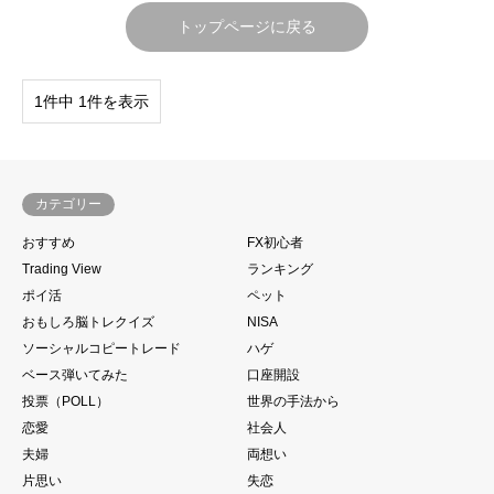
トップページに戻る
1件中 1件を表示
カテゴリー
おすすめ
FX初心者
Trading View
ランキング
ポイ活
ペット
おもしろ脳トレクイズ
NISA
ソーシャルコピートレード
ハゲ
ベース弾いてみた
口座開設
投票（POLL）
世界の手法から
恋愛
社会人
夫婦
両想い
片思い
失恋