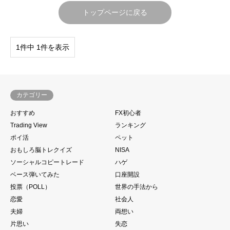
トップページに戻る
1件中 1件を表示
カテゴリー
おすすめ
FX初心者
Trading View
ランキング
ポイ活
ペット
おもしろ脳トレクイズ
NISA
ソーシャルコピートレード
ハゲ
ベース弾いてみた
口座開設
投票（POLL）
世界の手法から
恋愛
社会人
夫婦
両想い
片思い
失恋