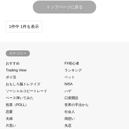
トップページに戻る
1件中 1件を表示
カテゴリー
おすすめ
FX初心者
Trading View
ランキング
ポイ活
ペット
おもしろ脳トレクイズ
NISA
ソーシャルコピートレード
ハゲ
ベース弾いてみた
口座開設
投票（POLL）
世界の手法から
恋愛
社会人
夫婦
両想い
片思い
失恋