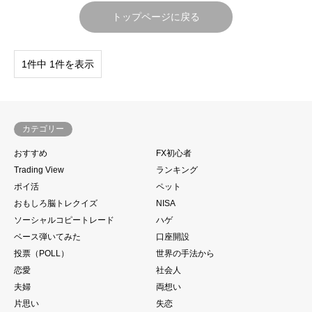
トップページに戻る
1件中 1件を表示
カテゴリー
おすすめ
FX初心者
Trading View
ランキング
ポイ活
ペット
おもしろ脳トレクイズ
NISA
ソーシャルコピートレード
ハゲ
ベース弾いてみた
口座開設
投票（POLL）
世界の手法から
恋愛
社会人
夫婦
両想い
片思い
失恋