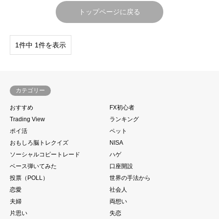
トップページに戻る
1件中 1件を表示
カテゴリー
おすすめ
FX初心者
Trading View
ランキング
ポイ活
ペット
おもしろ脳トレクイズ
NISA
ソーシャルコピートレード
ハゲ
ベース弾いてみた
口座開設
投票（POLL）
世界の手法から
恋愛
社会人
夫婦
両想い
片思い
失恋