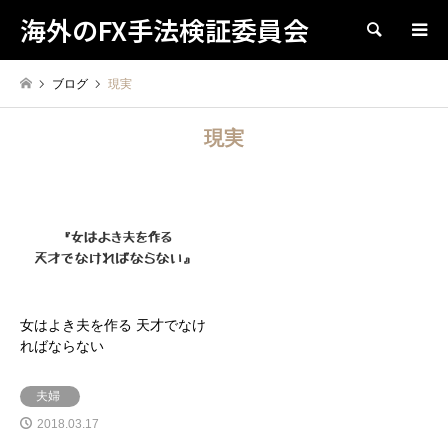
海外のFX手法検証委員会
検索
ブログ
現実
現実
女はよき夫を作る 天才でなけ
ればならない
夫婦
2018.03.17