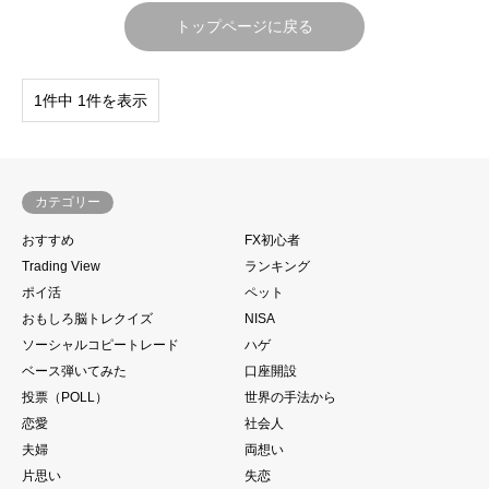
トップページに戻る
1件中 1件を表示
カテゴリー
おすすめ
FX初心者
Trading View
ランキング
ポイ活
ペット
おもしろ脳トレクイズ
NISA
ソーシャルコピートレード
ハゲ
ベース弾いてみた
口座開設
投票（POLL）
世界の手法から
恋愛
社会人
夫婦
両想い
片思い
失恋