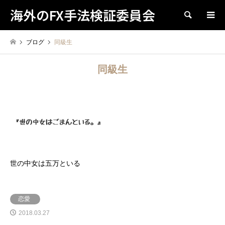
海外のFX手法検証委員会
検索
ブログ
同級生
同級生
世の中女は五万といる
恋愛
2018.03.27