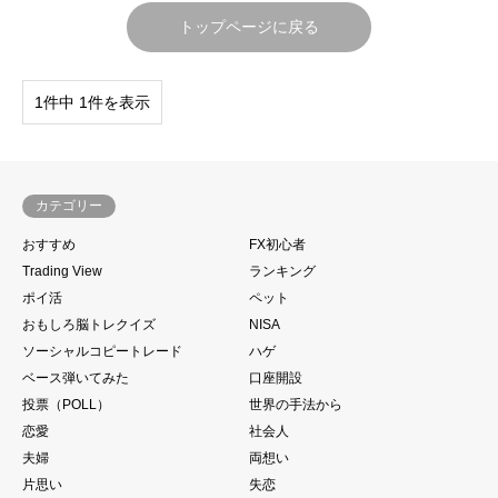
トップページに戻る
1件中 1件を表示
カテゴリー
おすすめ
FX初心者
Trading View
ランキング
ポイ活
ペット
おもしろ脳トレクイズ
NISA
ソーシャルコピートレード
ハゲ
ベース弾いてみた
口座開設
投票（POLL）
世界の手法から
恋愛
社会人
夫婦
両想い
片思い
失恋